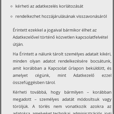
kérheti az adatkezelés korlátozását
rendelkezhet hozzájárulásának visszavonásáról
Érintett ezekkel a jogaival bármikor élhet az
Adatkezelővel történő közvetlen kapcsolatfelvétel
útján.
Ha Érintett a nálunk tárolt személyes adatait kikéri,
minden olyan adatot rendelkezésére bocsátunk,
amit korábban a Kapcsolat űrlapon beküldött, és
amelyet cégünk, mint Adatkezelő ezzel
összefüggésben tárol.
Kérheti továbbá, hogy bármilyen – korábban
megadott – személyes adatát módosítsuk vagy
töröljük. A törlés nem vonatkozik azokra az
adatokra, amelyeket technikai, adminisztrációs, jogi