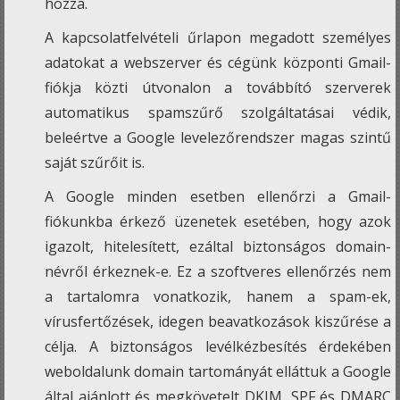
hozzá.
A kapcsolatfelvételi űrlapon megadott személyes
adatokat a webszerver és cégünk központi Gmail-
fiókja közti útvonalon a továbbító szerverek
automatikus spamszűrő szolgáltatásai védik,
beleértve a Google levelezőrendszer magas szintű
saját szűrőit is.
A Google minden esetben ellenőrzi a Gmail-
fiókunkba érkező üzenetek esetében, hogy azok
igazolt, hitelesített, ezáltal biztonságos domain-
névről érkeznek-e. Ez a szoftveres ellenőrzés nem
a tartalomra vonatkozik, hanem a spam-ek,
vírusfertőzések, idegen beavatkozások kiszűrése a
célja. A biztonságos levélkézbesítés érdekében
weboldalunk domain tartományát elláttuk a Google
által ajánlott és megkövetelt DKIM, SPF és DMARC