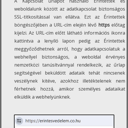
A Kapcsolat űrlapot használó Érintettek és
weboldalunk között az adatkapcsolat biztonságos
SSL-titkosítással van ellátva. Ezt az Érintettek
böngészőjében a URL-cím elején lévő
https
előtag
kijelzi. Az URL-cím előtt látható információs ikonra
kattintva a lenyíló lapon pedig az Érintettek
meggyőződhetnek arról, hogy adatkapcsolatuk a
webhellyel biztonságos, a weboldal érvényes
nemzetközi tanúsítvánnyal rendelkezik, az űrlap
segítségével beküldött adataik tehát nincsenek
veszélynek kitéve, azokhoz illetéktelenek nem
férhetnek hozzá, amikor személyes adataikat
elküldik a webhelyünknek.