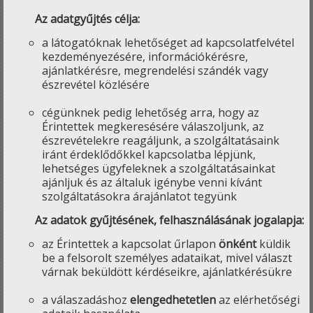
Az adatgyűjtés célja:
a látogatóknak lehetőséget ad kapcsolatfelvétel
kezdeményezésére, információkérésre,
ajánlatkérésre, megrendelési szándék vagy
észrevétel közlésére
cégünknek pedig lehetőség arra, hogy az
Érintettek megkeresésére válaszoljunk, az
észrevételekre reagáljunk, a szolgáltatásaink
iránt érdeklődőkkel kapcsolatba lépjünk,
lehetséges ügyfeleknek a szolgáltatásainkat
ajánljuk és az általuk igénybe venni kívánt
szolgáltatásokra árajánlatot tegyünk
Az adatok gyűjtésének, felhasználásának jogalapja:
az Érintettek a kapcsolat űrlapon
önként
küldik
be a felsorolt személyes adataikat, mivel választ
várnak beküldött kérdéseikre, ajánlatkérésükre
a válaszadáshoz
elengedhetetlen
az elérhetőségi