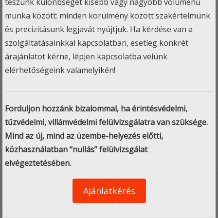
teszünk különbséget kisebb vagy nagyobb volumenű
munka között: minden körülmény között szakértelmünk
és precizitásunk legjavát nyújtjuk. Ha kérdése van a
szolgáltatásainkkal kapcsolatban, esetleg konkrét
árajánlatot kérne, lépjen kapcsolatba velünk
elérhetőségeink valamelyikén!
Forduljon hozzánk bizalommal, ha érintésvédelmi,
tűzvédelmi, villámvédelmi felülvizsgálatra van szüksége.
Mind az új, mind az üzembe-helyezés előtti,
közhasználatban “nullás” felülvizsgálat
elvégeztetésében.
Ajánlatkérés