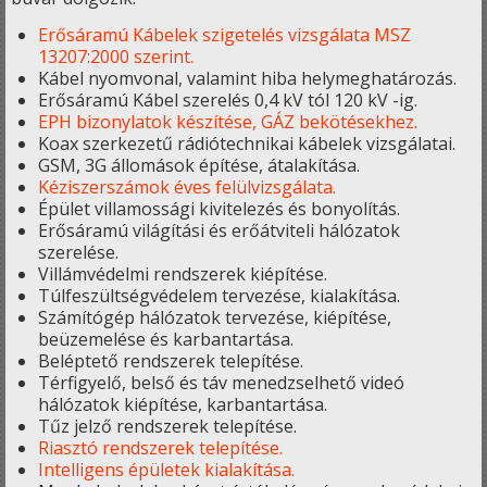
Erősáramú Kábelek szigetelés vizsgálata MSZ
13207:2000 szerint.
Kábel nyomvonal, valamint hiba helymeghatározás.
Erősáramú Kábel szerelés 0,4 kV tól 120 kV -ig.
EPH bizonylatok készítése, GÁZ bekötésekhez.
Koax szerkezetű rádiótechnikai kábelek vizsgálatai.
GSM, 3G állomások építése, átalakítása.
Kéziszerszámok éves felülvizsgálata.
Épület villamossági kivitelezés és bonyolítás.
Erősáramú világítási és erőátviteli hálózatok
szerelése.
Villámvédelmi rendszerek kiépítése.
Túlfeszültségvédelem tervezése, kialakítása.
Számítógép hálózatok tervezése, kiépítése,
beüzemelése és karbantartása.
Beléptető rendszerek telepítése.
Térfigyelő, belső és táv menedzselhető videó
hálózatok kiépítése, karbantartása.
Tűz jelző rendszerek telepítése.
Riasztó rendszerek telepítése.
Intelligens épületek kialakítása.