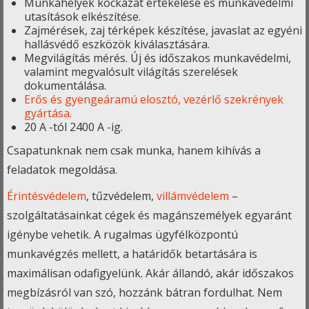
Munkahelyek kockázat értékelése és munkavédelmi
utasítások elkészítése.
Zajmérések, zaj térképek készítése, javaslat az egyéni
hallásvédő eszközök kiválasztására.
Megvilágítás mérés. Új és időszakos munkavédelmi,
valamint megvalósult világítás szerelések
dokumentálása.
Erős és gyengeáramú elosztó, vezérlő szekrények
gyártása.
20 A -tól 2400 A -ig.
Csapatunknak nem csak munka, hanem kihívás a
feladatok megoldása.
Érintésvédelem
, tűzvédelem,
villámvédelem
–
szolgáltatásainkat cégek és magánszemélyek egyaránt
igénybe vehetik. A rugalmas ügyfélközpontú
munkavégzés mellett, a határidők betartására is
maximálisan odafigyelünk. Akár állandó, akár időszakos
megbízásról van szó, hozzánk bátran fordulhat. Nem