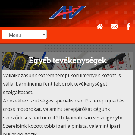
Egyéb tevékenységek
Vállalkozásunk extrém terepi körülmények között is
vállal bárminemű fent felsorolt tevékenységet,
szolgáltatást.
Az ezekhez szükséges speciális csörlős terepi quad és
cross motorokat, valamint terepjárókat cégünk
szerződéses partnereitől folyamatosan veszi igénybe.
Szerelőink között több ipari alpinista, valamint ipari
búvár dolgozik.