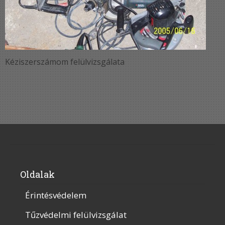
Kéziszerszámom felülvizsgálata
Oldalak
Érintésvédelem
Tűzvédelmi felülvizsgálat