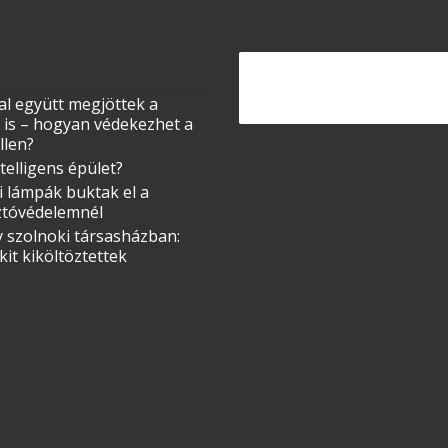
al együtt megjöttek a
 is – hogyan védekezhet a
llen?
ntelligens épület?
i lámpák buktak el a
ztóvédelemnél
 szolnoki társasházban:
it kiköltöztettek