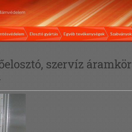
illámvédelem
intésvédelem
Elosztó gyártás
Egyéb tevékenységek
Szabványok
őelosztó, szervíz áramkör
l