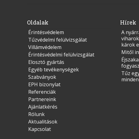
Oldalak
Hírek
Érintésvédelem
A nyárr
viharok
Tűzvédelmi felülvizsgálat
károk e
Villámvédelem
Mitől i
Érintésvédelmi felülvizsgálat
Éjszaka
Elosztó gyártás
fogyas
Egyéb tevékenységek
Tűz egy
Szabványok
mindenk
EPH bizonylat
Referenciák
Partnereink
Ajánlatkérés
Rólunk
Aktualitások
Kapcsolat