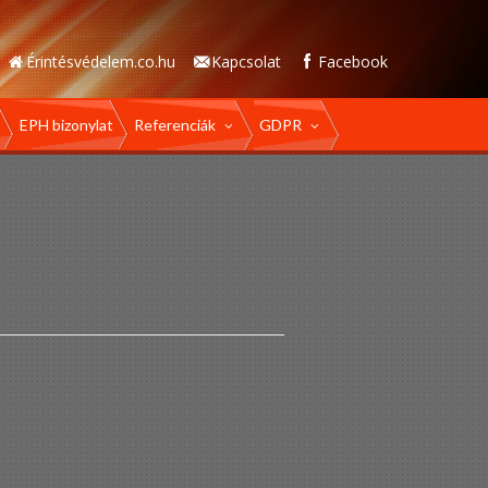
Érintésvédelem.co.hu
Kapcsolat
Facebook
EPH bizonylat
Referenciák
GDPR