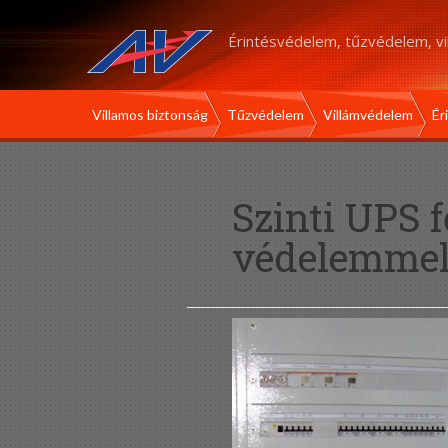
Érintésvédelem, tűzvédelem, v
Villamos biztonság
Tűzvédelem
Villámvédelem
Ér
Szinti UPS f
védelemme