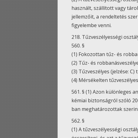
használt, szállított vagy tár
jellemzőit, a rendeltetés sze
figyelembe venni.
218. Tűzveszélyességi osztál
560. §
(1) Fokozottan tűz- és robban
(2) Tűz- és robbanásveszélyes
(3) Tűzveszélyes (jelzése: C
(4) Mérsékelten tűzveszélyes
561. § (1) Azon különleges a
kémiai biztonságról szóló 200
ban meghatározottak szerint
562. §
(1) A tűzveszélyességi osztály