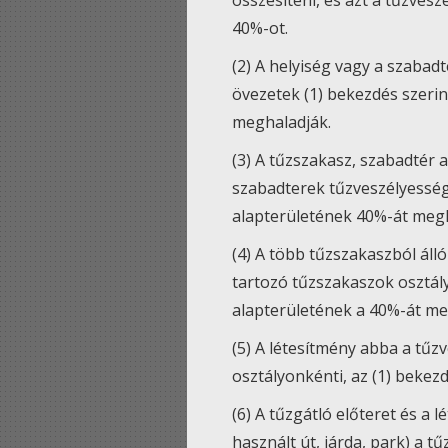
összesíteni, és azt a tűzvesz
40%-ot.
(2) A helyiség vagy a szabad
övezetek (1) bekezdés szerin
meghaladják.
(3) A tűzszakasz, szabadtér 
szabadterek tűzveszélyességi
alapterületének 40%-át megh
(4) A több tűzszakaszból áll
tartozó tűzszakaszok osztály
alapterületének a 40%-át me
(5) A létesítmény abba a tűz
osztályonkénti, az (1) bekez
(6) A tűzgátló előteret és a
használt út, járda, park) a t