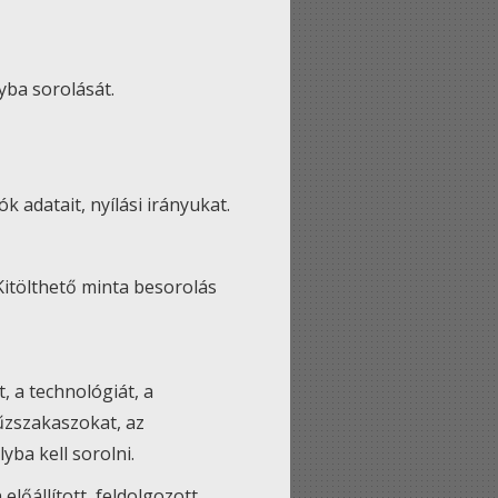
yba sorolását.
k adatait, nyílási irányukat.
Kitölthető minta besorolás
, a technológiát, a
tűzszakaszokat, az
yba kell sorolni.
lőállított, feldolgozott,