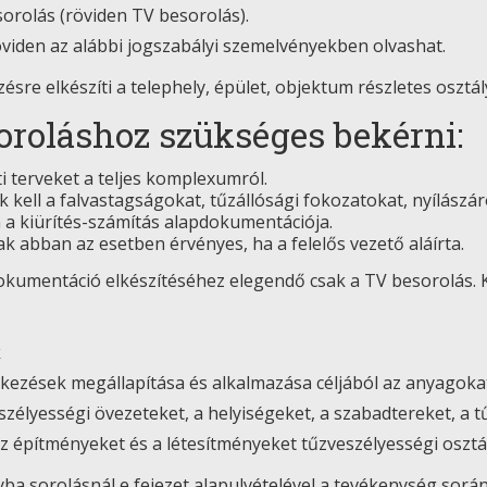
orolás (röviden TV besorolás).
öviden az alábbi jogszabályi szemelvényekben olvashat.
sre elkészíti a telephely, épület, objektum részletes osztál
oroláshoz szükséges bekérni:
i terveket a teljes komplexumról.
 kell a falvastagságokat, tűzállósági fokozatokat, nyílászáró
 a kiürítés-számítás alapdokumentációja.
sak abban az esetben érvényes, ha a felelős vezető aláírta.
dokumentáció elkészítéséhez elegendő csak a TV besorolás. 
k
elkezések megállapítása és alkalmazása céljából az anyagokat
zélyességi övezeteket, a helyiségeket, a szabadtereket, a 
z építményeket és a létesítményeket tűzveszélyességi osztál
yba sorolásnál e fejezet alapulvételével a tevékenység során e