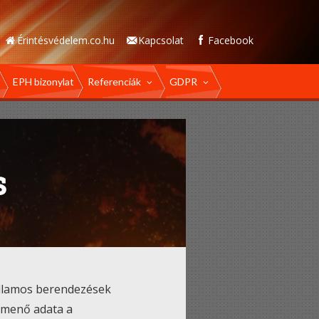
Érintésvédelem.co.hu
Kapcsolat
Facebook
EPH bizonylat
Referenciák
GDPR
s
villamos berendezések
bemenő adata a