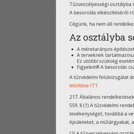
Tűzveszélyességi osztályba s
A besorolás elkészítéséről r
Cégünk, ha nem áll rendelkezé
Az osztályba s
A méretarányos építészet
A terveknek tartalmazniuk
Ez utóbbi szükség esetén
Figyelem!!! A besorolás c
A tűzvédelmi felülvizsgálat 
letöltése ITT.
217. Általános rendelkezése
559. § (1) A tűzvédelmi rend
tevékenységet, továbbá a ves
épületeket, a műtárgyakat, a
(2) A tűzveszélyességi osztál