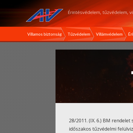
Érintésvédelem, tűzvédelem, v
Villamos biztonság
Tűzvédelem
Villámvédelem
Ér
28/2011. (IX. 6.) BM rendele
időszakos tűzvédelmi felülvi