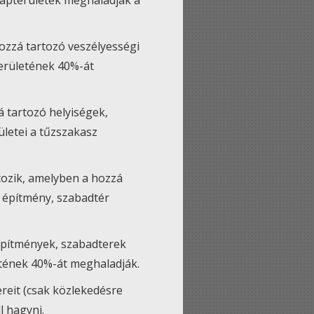
 alapterületek meghaladják a
hozzá tartozó veszélyességi
területének 40%-át
á tartozó helyiségek,
ületei a tűzszakasz
tozik, amelyben a hozzá
z építmény, szabadtér
 építmények, szabadterek
letének 40%-át meghaladják.
reit (csak közlekedésre
l hagyni.