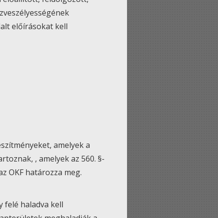
 tűzveszélyességének
lt előírásokat kell
készítményeket, amelyek a
rtoznak, , amelyek az 560. §-
 az OKF határozza meg.
y felé haladva kell