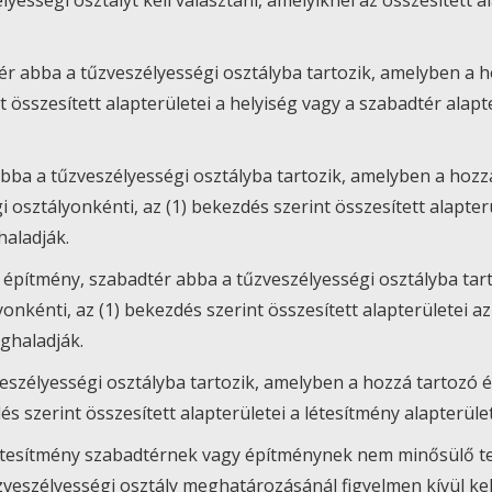
élyességi osztályt kell választani, amelyiknél az összesített
tér abba a tűzveszélyességi osztályba tartozik, amelyben a 
t összesített alapterületei a helyiség vagy a szabadtér alap
abba a tűzveszélyességi osztályba tartozik, amelyben a hozz
 osztályonkénti, az (1) bekezdés szerint összesített alapter
aladják.
ó építmény, szabadtér abba a tűzveszélyességi osztályba tar
onkénti, az (1) bekezdés szerint összesített alapterületei a
ghaladják.
veszélyességi osztályba tartozik, amelyben a hozzá tartozó
dés szerint összesített alapterületei a létesítmény alapterü
 létesítmény szabadtérnek vagy építménynek nem minősülő te
űzveszélyességi osztály meghatározásánál figyelmen kívül kel