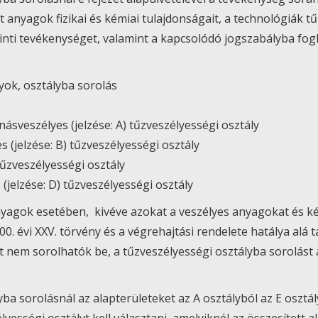
olt anyagok fizikai és kémiai tulajdonságait, a technológiák
rinti tevékenységet, valamint a kapcsolódó jogszabályba fogla
yok, osztályba sorolás
ásveszélyes (jelzése: A) tűzveszélyességi osztály
 (jelzése: B) tűzveszélyességi osztály
) tűzveszélyességi osztály
 (jelzése: D) tűzveszélyességi osztály
nyagok esetében,  kivéve azokat a veszélyes anyagokat és 
0. évi XXV. törvény és a végrehajtási rendelete hatálya alá ta
 nem sorolhatók be, a tűzveszélyességi osztályba sorolást
ba sorolásnál az alapterületeket az A osztályból az E osztál