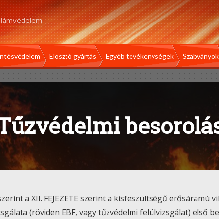
illámvédelem
intésvédelem
Elosztó gyártás
Egyéb tevékenységek
Szabványok
Tűzvédelmi besorolá
t szerint a XII. FEJEZETE szerint a kisfeszültségű erősáramú 
zsgálata (röviden EBF, vagy tűzvédelmi felülvizsgálat) első 