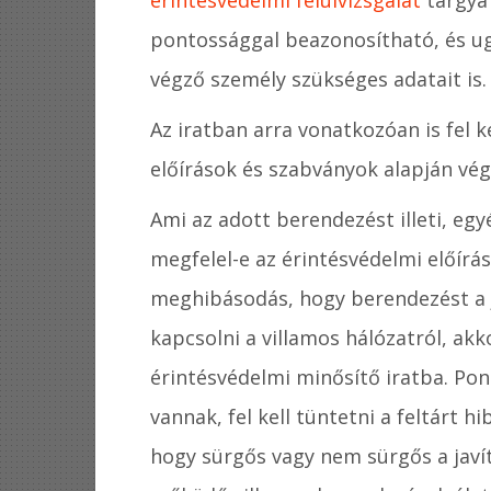
pontossággal beazonosítható, és ug
végző személy szükséges adatait is
Az iratban arra vonatkozóan is fel k
előírások és szabványok alapján vég
Ami az adott berendezést illeti, egy
megfelel-e az érintésvédelmi előír
meghibásodás, hogy berendezést a ja
kapcsolni a villamos hálózatról, akkor
érintésvédelmi minősítő iratba. Pont
vannak, fel kell tüntetni a feltárt hi
hogy sürgős vagy nem sürgős a javí