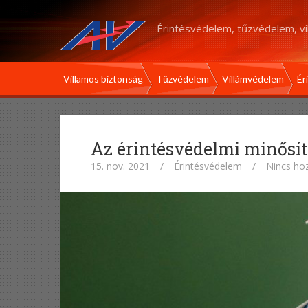
Érintésvédelem, tűzvédelem, v
Villamos biztonság
Tűzvédelem
Villámvédelem
Ér
Az érintésvédelmi minősítő
15. nov. 2021
/
Érintésvédelem
/
Nincs ho