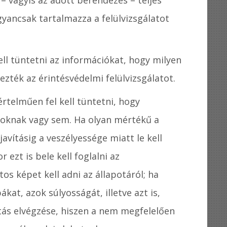
yancsak tartalmazza a felülvizsgálatot
.
ell tüntetni az információkat, hogy milyen
ezték az érintésvédelmi felülvizsgálatot.
értelműen fel kell tüntetni, hogy
ásoknak vagy sem. Ha olyan mértékű a
vításig a veszélyessége miatt le kell
 ezt is bele kell foglalni az
os képet kell adni az állapotáról; ha
bákat, azok súlyosságát, illetve azt is,
tás elvégzése, hiszen a nem megfelelően