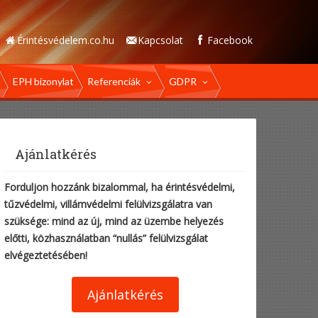
Érintésvédelem.co.hu
Kapcsolat
Facebook
EPH bizonylat
Referenciák
GDPR
Ajánlatkérés
Forduljon hozzánk bizalommal, ha érintésvédelmi,
tűzvédelmi, villámvédelmi felülvizsgálatra van
szüksége: mind az új, mind az üzembe helyezés
előtti, közhasználatban “nullás” felülvizsgálat
elvégeztetésében!
Ajánlatkérés