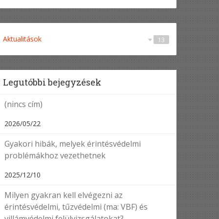
Aktualitások
13
Egyéb
Érintésvédelem
Tűzvédelem
Villámvédelem
1
8
3
1
Legutóbbi bejegyzések
(nincs cím)
2026/05/22
Gyakori hibák, melyek érintésvédelmi
problémákhoz vezethetnek
2025/12/10
Milyen gyakran kell elvégezni az
érintésvédelmi, tűzvédelmi (ma: VBF) és
villámvédelmi felülvizsgálatokat?