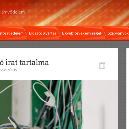
illámvédelem
intésvédelem
Elosztó gyártás
Egyéb tevékenységek
Szabványok
 irat tartalma
zzászólás