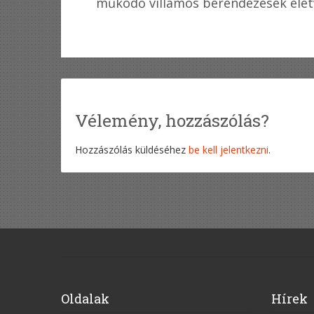
működő villamos berendezések életv
Vélemény, hozzászólás?
Hozzászólás küldéséhez
be kell jelentkezni
.
Oldalak
Hírek