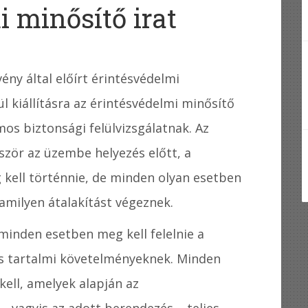
i minősítő irat
ény által előírt érintésvédelmi
ül kiállításra az érintésvédelmi minősítő
mos biztonsági felülvizsgálatnak. Az
őször az üzembe helyezés előtt, a
kell történnie, de minden olyan esetben
amilyen átalakítást végeznek.
minden esetben meg kell felelnie a
 és tartalmi követelményeknek. Minden
kell, amelyek alapján az
– vagyis az adott berendezés – teljes