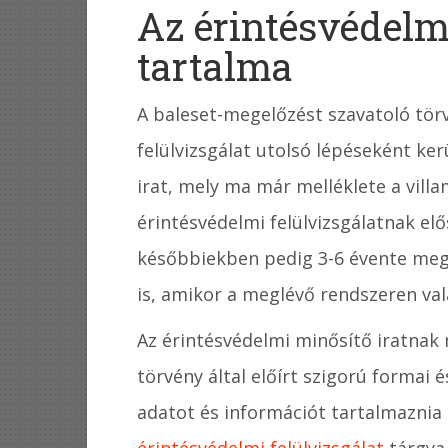
Az érintésvédelm
tartalma
A baleset-megelőzést szavatoló törv
felülvizsgálat utolsó lépéseként ker
irat, mely ma már melléklete a villa
érintésvédelmi felülvizsgálatnak el
későbbiekben pedig 3-6 évente meg 
is, amikor a meglévő rendszeren val
Az érintésvédelmi minősítő iratnak 
törvény által előírt szigorú formai
adatot és információt tartalmaznia 
érintésvédelmi felülvizsgálat
tárgya 