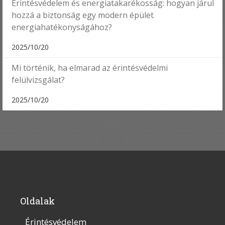
Érintésvédelem és energiatakarékosság: hogyan járul
hozzá a biztonság egy modern épület
energiahatékonyságához?
2025/10/20
Mi történik, ha elmarad az érintésvédelmi
felülvizsgálat?
2025/10/20
Oldalak
Érintésvédelem