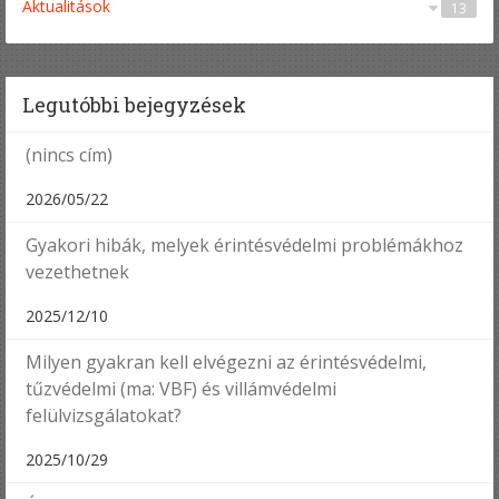
Aktualitások
13
Egyéb
Érintésvédelem
Tűzvédelem
Villámvédelem
1
8
3
1
Legutóbbi bejegyzések
(nincs cím)
2026/05/22
Gyakori hibák, melyek érintésvédelmi problémákhoz
vezethetnek
2025/12/10
Milyen gyakran kell elvégezni az érintésvédelmi,
tűzvédelmi (ma: VBF) és villámvédelmi
felülvizsgálatokat?
2025/10/29