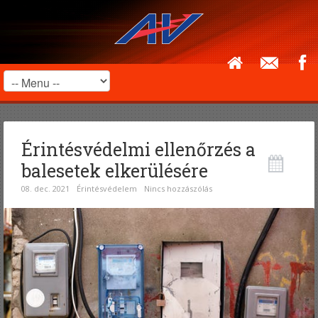
Érintésvédelmi ellenőrzés a
balesetek elkerülésére
08. dec. 2021
Érintésvédelem
Nincs hozzászólás