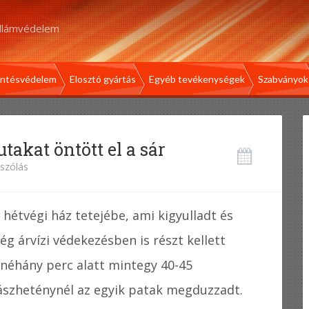
illámvédelem
intésvédelem
Elosztó gyártás
Egyéb tevékenységek
Szabványok
takat öntött el a sár
szólás
 hétvégi ház tetejébe, ami kigyulladt és
ég árvízi védekezésben is részt kellett
 néhány perc alatt mintegy 40-45
vászheténynél az egyik patak megduzzadt.