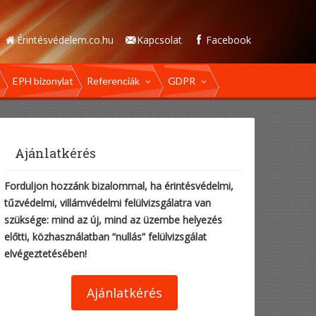
Érintésvédelem.co.hu
Kapcsolat
Facebook
EPH bizonylat
Referenciák
GDPR
Ajánlatkérés
Forduljon hozzánk bizalommal, ha érintésvédelmi,
tűzvédelmi, villámvédelmi felülvizsgálatra van
szüksége: mind az új, mind az üzembe helyezés
előtti, közhasználatban “nullás” felülvizsgálat
elvégeztetésében!
Ajánlatkérés