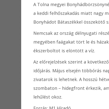
A Tolna megyei Bonyhádbörzsönynél
a keddi felhőszakadás miatt nagy me
Bonyhádot Bátaszékkel összekötő szak
Nemcsak az ország délnyugati részé
megyében faágakat tört le és házak
ékszerboltot is elöntött a víz.
Az előrejelzések szerint a követke
időjárás. Május elsején többórás n
zivatarok is lehetnek. A hosszú hét
szombaton – hidegfront érkezik, am
lehűlést okoz.
Forrás: M1 Híradó