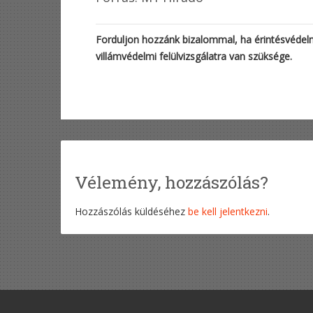
Forduljon hozzánk bizalommal, ha érintésvédelm
villámvédelmi felülvizsgálatra van szüksége.
Vélemény, hozzászólás?
Hozzászólás küldéséhez
be kell jelentkezni
.