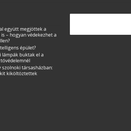
al együtt megjöttek a
 is – hogyan védekezhet a
llen?
ntelligens épület?
i lámpák buktak el a
ztóvédelemnél
 szolnoki társasházban:
it kiköltöztettek