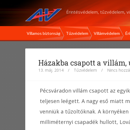
Érintésvédelem, tűzvédelem, v
Villamos biztonság
Tűzvédelem
Villámvédelem
Ér
Házakba csapott a villám, u
13. máj. 2014
/
Tűzvédelem
/
Nincs hozzá
Pécsváradon villám csapott az egyik
teljesen leégett. A nagy eső miatt m
venniük a tűzoltóknak. A környéken
milliméternyi csapadék hullott, Lo