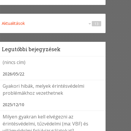
Aktualitások
13
Egyéb
Érintésvédelem
Tűzvédelem
Villámvédelem
1
8
3
1
Legutóbbi bejegyzések
(nincs cím)
2026/05/22
Gyakori hibák, melyek érintésvédelmi
problémákhoz vezethetnek
2025/12/10
Milyen gyakran kell elvégezni az
érintésvédelmi, tűzvédelmi (ma: VBF) és
villámvédelmi felülvizsgálatokat?