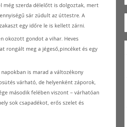
 még szerda délelőtt is dolgoztak, mert
nnyiségű sár zúdult az úttestre. A
aszt egy időre le is kellett zárni.
n okozott gondot a vihar. Heves
at rongált meg a jégeső,pincéket és egy
ző napokban is marad a változékony
apsütés várható, de helyenként záporok,
vége második felében viszont – várhatóan
ely sok csapadékot, erős szelet és