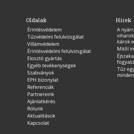
Oldalak
Hírek
Érintésvédelem
A nyárr
viharok
Tűzvédelmi felülvizsgálat
károk e
Villámvédelem
Mitől i
Érintésvédelmi felülvizsgálat
Éjszaka
Elosztó gyártás
fogyas
Egyéb tevékenységek
Tűz egy
Szabványok
mindenk
EPH bizonylat
Referenciák
Partnereink
Ajánlatkérés
Rólunk
Aktualitások
Kapcsolat