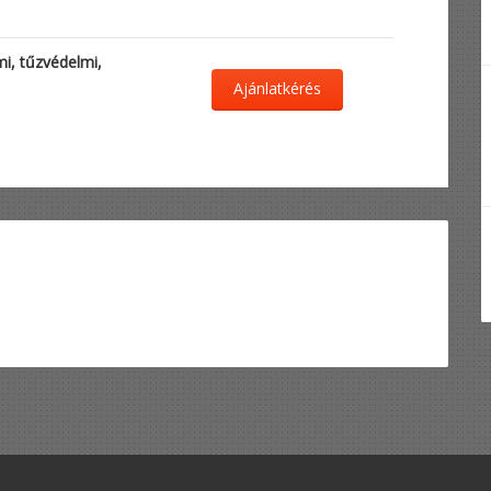
i, tűzvédelmi,
Ajánlatkérés